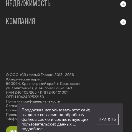
НЕДВИЖИМОСТЬ
КОМПАНИЯ
© ООО «СЗ «Новый Город», 2013- 2026
Юридический адрес:
660064, Красноярский край, г. Красноярск,
ул. Капитанская, д. 14, помещение 349
ИНН 2464057265 / КПП 246401001
ОГРН 1042402522150
Политика конфиденциальности
Согласие на обработку персональных данных
Продолжая использовать этот сайт,
Cогласие на получение рассылки
Проектные декларации на сайте наш.дом.рф
вы даете согласие на обработку
*Информация на сайте не является публичной офертой
файлов cookie и соответствующих
ПРИНЯТЬ
пользовательских данных
...
подробнее