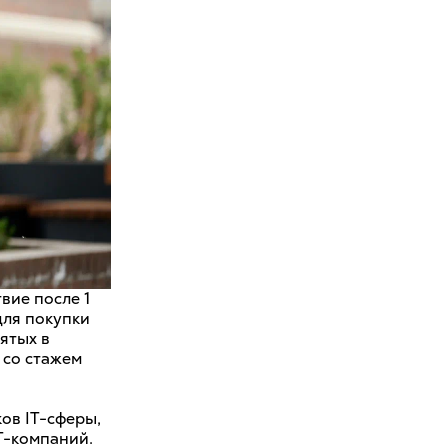
вие после 1
для покупки
ятых в
 со стажем
ов IT-сферы,
IT-компаний.