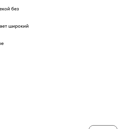
екой без
дает широкий
ые