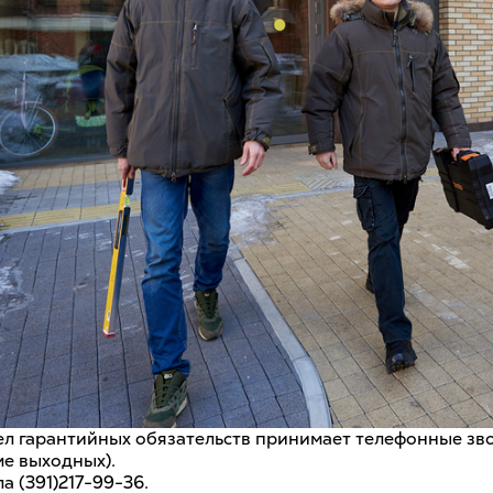
дел гарантийных обязательств принимает телефонные зво
ме выходных).
а (391)217-99-36.