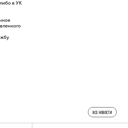
либо в УК
чное
овленного
ужбу
ВСЕ НОВОСТИ