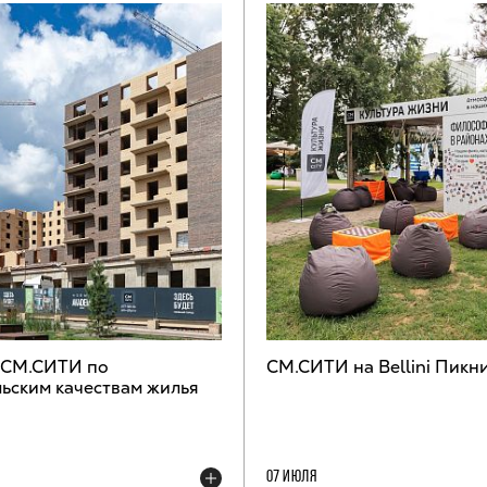
 СМ.СИТИ по
СМ.СИТИ на Bellini Пикн
ьским качествам жилья
07 ИЮЛЯ