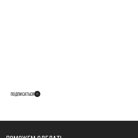
БУДЬТЕ В КУРСЕ ВСЕХ НОВОСТЕЙ
В телеграм-канале мы рассказываем только о важных и интересных
событиях развития проекта
ПОДПИСАТЬСЯ