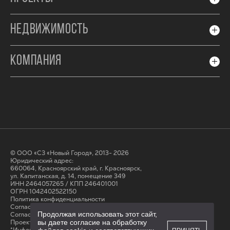
НЕДВИЖИМОСТЬ
КОМПАНИЯ
© ООО «СЗ «Новый Город», 2013- 2026
Юридический адрес:
660064, Красноярский край, г. Красноярск,
ул. Капитанская, д. 14, помещение 349
ИНН 2464057265 / КПП 246401001
ОГРН 1042402522150
Политика конфиденциальности
Согласие на обработку персональных данных
Продолжая использовать этот сайт,
Cогласие на получение рассылки
вы даете согласие на обработку
Проектные декларации на сайте наш.дом.рф