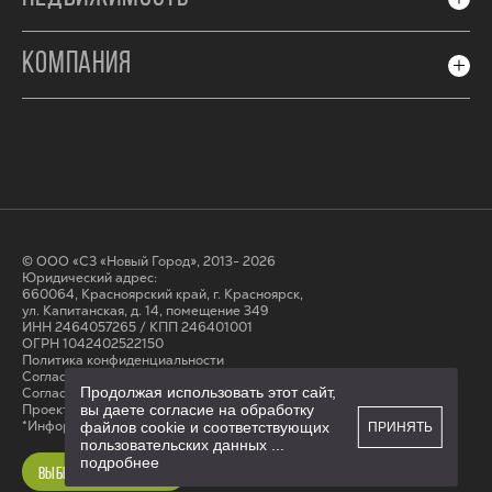
КОМПАНИЯ
© ООО «СЗ «Новый Город», 2013- 2026
Юридический адрес:
660064, Красноярский край, г. Красноярск,
ул. Капитанская, д. 14, помещение 349
ИНН 2464057265 / КПП 246401001
ОГРН 1042402522150
Политика конфиденциальности
Согласие на обработку персональных данных
Продолжая использовать этот сайт,
Cогласие на получение рассылки
Проектные декларации на сайте наш.дом.рф
вы даете согласие на обработку
*Информация на сайте не является публичной офертой
файлов cookie и соответствующих
ПРИНЯТЬ
пользовательских данных
...
подробнее
ВЫБРАТЬ КВАРТИРУ