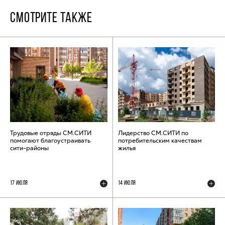
СМОТРИТЕ ТАКЖЕ
Трудовые отряды СМ.СИТИ
Лидерство СМ.СИТИ по
помогают благоустраивать
потребительским качествам
сити-районы
жилья
17 ИЮЛЯ
14 ИЮЛЯ