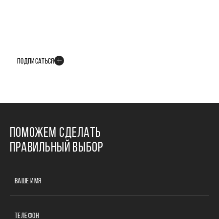
БУДЬТЕ В КУРСЕ ВСЕХ НОВОСТЕЙ
В телеграм-канале мы рассказываем только о важных и интересных
событиях развития проекта
ПОДПИСАТЬСЯ
ПОМОЖЕМ СДЕЛАТЬ
ПРАВИЛЬНЫЙ ВЫБОР
ВАШЕ ИМЯ
ТЕЛЕФОН