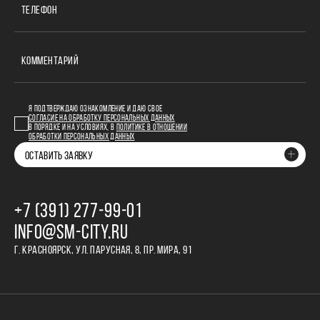
ТЕЛЕФОН
КОММЕНТАРИЙ
Я ПОДТВЕРЖДАЮ ОЗНАКОМЛЕНИЕ И ДАЮ СВОЕ
СОГЛАСИЕ НА ОБРАБОТКУ ПЕРСОНАЛЬНЫХ ДАННЫХ
В ПОРЯДКЕ И НА УСЛОВИЯХ, В
ПОЛИТИКЕ В ОТНОШЕНИИ
ОБРАБОТКИ ПЕРСОНАЛЬНЫХ ДАННЫХ
ОСТАВИТЬ ЗАЯВКУ
+7 (391) 277‒99‒01
INFO@SM-CITY.RU
Г. КРАСНОЯРСК, УЛ. ПАРУСНАЯ, 8, ПР. МИРА, 91