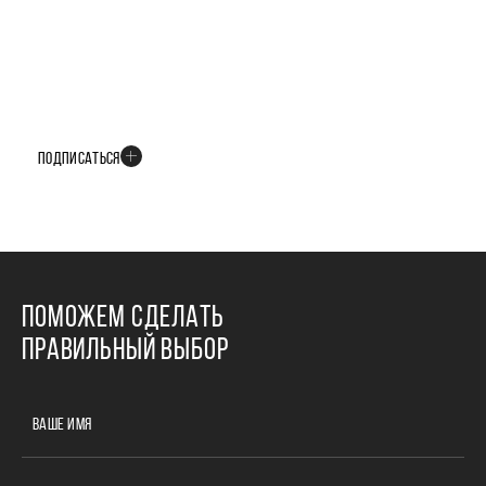
БУДЬТЕ В КУРСЕ ВСЕХ НОВОСТЕЙ
В телеграм-канале мы рассказываем только о важных и интересных
событиях развития проекта
ПОДПИСАТЬСЯ
ПОМОЖЕМ СДЕЛАТЬ
ПРАВИЛЬНЫЙ ВЫБОР
ВАШЕ ИМЯ