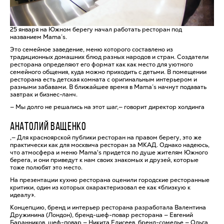
25 января на Южном берегу начал работать ресторан под
названием Mama’s.
Это семейное заведение, меню которого составлено из
традиционных домашних блюд разных народов и стран. Создатели
ресторана определяют его формат как как место для уютного
семейного общения, куда можно приходить с детьми. В помещении
ресторана есть детская комната с оригинальным интерьером и
разными забавами. В ближайшее время в Mama’s начнут подавать
завтрак и бизнес-ланч.
— Мы долго не решались на этот шаг,— говорит директор холдинга
АНАТОЛИЙ ВАЩЕНКО
,— Для красноярской публики ресторан на правом берегу, это же
практически как для москвича ресторан за МКАД. Однако надеюсь,
что атмосфера и меню Mama's придется по душе жителям Южного
берега, и они приведут к нам своих знакомых и друзей, которые
тоже полюбят это место.
На презентации кухню ресторана оценили городские ресторанные
критики, один из которых охарактеризовал ее как «близкую к
идеалу».
Концепцию, бренд и интерьер ресторана разработала Валентина
Дружинина (Лондон), бренд-шеф-повар ресторана — Евгений
Баранников, шеф-повар — Никита Елисеев, бренд-сомелье — Ольга