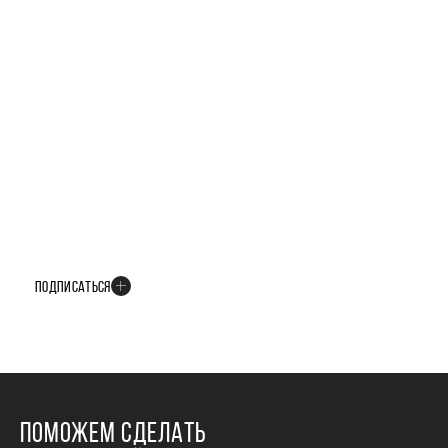
БУДЬТЕ В КУРСЕ ВСЕХ НОВОСТЕЙ
В телеграм-канале мы рассказываем только о важных и интересных
событиях развития проекта
ПОДПИСАТЬСЯ
ПОМОЖЕМ СДЕЛАТЬ