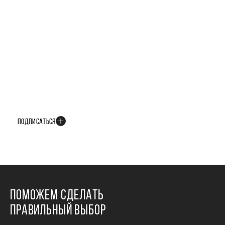
БУДЬТЕ В КУРСЕ ВСЕХ НОВОСТЕЙ
В телеграм-канале мы рассказываем только о важных и интересных
событиях развития проекта
ПОДПИСАТЬСЯ
ПОМОЖЕМ СДЕЛАТЬ
ПРАВИЛЬНЫЙ ВЫБОР