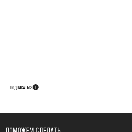
БУДЬТЕ В КУРСЕ ВСЕХ НОВОСТЕЙ
В телеграм-канале мы рассказываем только о важных и интересных
событиях развития проекта
ПОДПИСАТЬСЯ
ПОМОЖЕМ СДЕЛАТЬ