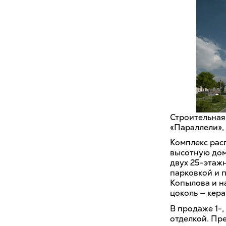
Строительная
«Параллели»,
Комплекс рас
высотную дом
двух 25-этаж
парковкой и 
Копылова и н
цоколь — кер
В продаже 1-,
отделкой. Пр