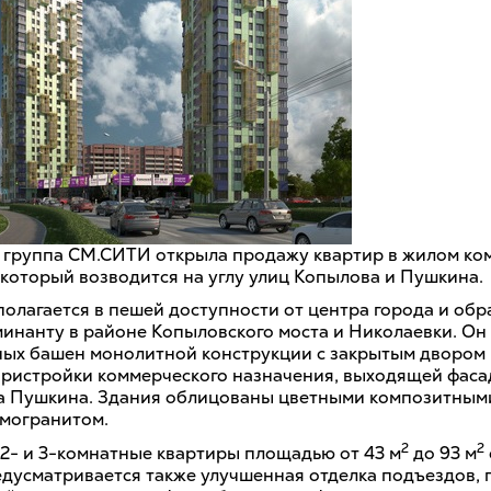
 группа СМ.СИТИ открыла продажу квартир в жилом ко
 который возводится на углу улиц Копылова и Пушкина.
полагается в пешей доступности от центра города и обр
инанту в районе Копыловского моста и Николаевки. Он 
ных башен монолитной конструкции с закрытым двором
пристройки коммерческого назначения, выходящей фаса
а Пушкина. Здания облицованы цветными композитным
амогранитом.
2
2
 2- и 3-комнатные квартиры площадью от 43 м
до 93 м
едусматривается также улучшенная отделка подъездов,