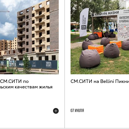
 СМ.СИТИ по
СМ.СИТИ на Bellini Пикн
ьским качествам жилья
07 ИЮЛЯ