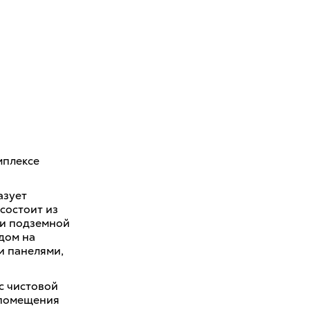
мплексе
азует
состоит из
 и подземной
дом на
и панелями,
с чистовой
 помещения