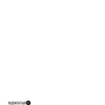
ТЕЛЕГРАМ-КАНАЛ
БУДЬТЕ В КУРСЕ ВСЕХ НОВОСТЕЙ
В телеграм-канале мы рассказываем только о важных и интересных
событиях развития проекта
ПОДПИСАТЬСЯ