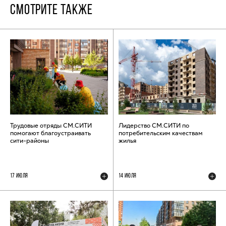
СМОТРИТЕ ТАКЖЕ
Трудовые отряды СМ.СИТИ
Лидерство СМ.СИТИ по
помогают благоустраивать
потребительским качествам
сити-районы
жилья
17 ИЮЛЯ
14 ИЮЛЯ