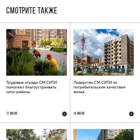
СМОТРИТЕ ТАКЖЕ
Трудовые отряды СМ.СИТИ
Лидерство СМ.СИТИ по
помогают благоустраивать
потребительским качествам
сити-районы
жилья
17 ИЮЛЯ
14 ИЮЛЯ