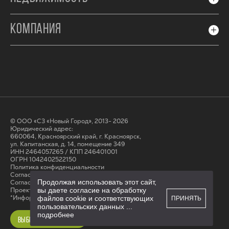
КОМПАНИЯ
© ООО «СЗ «Новый Город», 2013- 2026
Юридический адрес:
660064, Красноярский край, г. Красноярск,
ул. Капитанская, д. 14, помещение 349
ИНН 2464057265 / КПП 246401001
ОГРН 1042402522150
Политика конфиденциальности
Согласие на обработку персональных данных
Продолжая использовать этот сайт,
Cогласие на получение рассылки
Проектные декларации на сайте наш.дом.рф
вы даете согласие на обработку
*Информация на сайте не является публичной офертой
файлов cookie и соответствующих
ПРИНЯТЬ
пользовательских данных
...
подробнее
ВЫБРАТЬ КВАРТИРУ