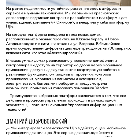
На рынке недвижимости устойчиво растет интерес к цифровым
сервисам и умным технологиям. Мы первыми из красноярских
девелоперов подписали контракт с разработчиком платформы для
умных зданий, компанией «Юникорн», и внедрили у себя платформу
Ujin.
На сегодня платформа внедрена в трех новых домах,
расположенных в разных проектах: на Южном берегу, в Новом
Академгородке и в сити-квартале на ул. Бограда. В ближайшее
время осуществляем цифровизацию еще трех домов на 700 квартир,
включая сити-квартал «Александровский».
В наших умных домах реализовано управление домофоном и
контроллерами доступа на территорию двора через мобильное
приложение, доступны для установки в квартирах устройства с
различным функционалом: защиты от протечки, контроля
проникновения, управления климатом и освещением,
электричеством, бытовыми приборами; предусмотрена
возможность применения голосового помощника Yandex.
— Преимущество выбранных платформ заключается в том, что все
действия и процессы управления происходят в рамках одной
экосистемы,— поясняет начальник Управления информационных
технологий
ДМИТРИЙ ДОБРОВОЛЬСКИЙ
,— Мы интегрировали возможности Ujin в действующем мобильном
приложении для жильцов. Это сервис для взаимодействия с