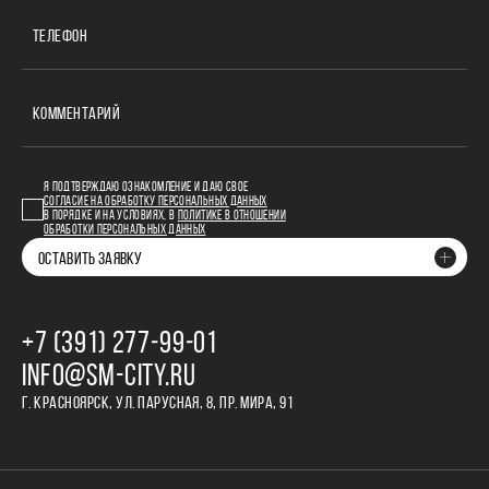
ТЕЛЕФОН
КОММЕНТАРИЙ
Я ПОДТВЕРЖДАЮ ОЗНАКОМЛЕНИЕ И ДАЮ СВОЕ
СОГЛАСИЕ НА ОБРАБОТКУ ПЕРСОНАЛЬНЫХ ДАННЫХ
В ПОРЯДКЕ И НА УСЛОВИЯХ, В
ПОЛИТИКЕ В ОТНОШЕНИИ
ОБРАБОТКИ ПЕРСОНАЛЬНЫХ ДАННЫХ
ОСТАВИТЬ ЗАЯВКУ
+7 (391) 277‒99‒01
INFO@SM-CITY.RU
Г. КРАСНОЯРСК, УЛ. ПАРУСНАЯ, 8, ПР. МИРА, 91