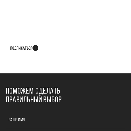
БУДЬТЕ В КУРСЕ ВСЕХ НОВОСТЕЙ
В телеграм-канале мы рассказываем только о важных и интересных
событиях развития проекта
ПОДПИСАТЬСЯ
ПОМОЖЕМ СДЕЛАТЬ
ПРАВИЛЬНЫЙ ВЫБОР
ВАШЕ ИМЯ