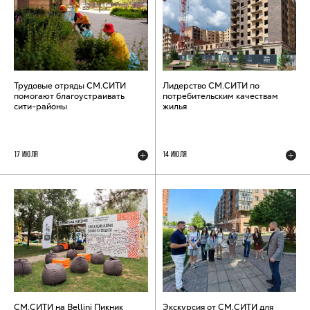
Трудовые отряды СМ.СИТИ
Лидерство СМ.СИТИ по
помогают благоустраивать
потребительским качествам
сити-районы
жилья
17 ИЮЛЯ
14 ИЮЛЯ
СМ.СИТИ на Bellini Пикник
Экскурсия от СМ.СИТИ для