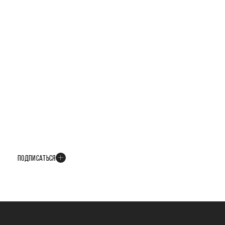
БУДЬТЕ В КУРСЕ ВСЕХ НОВОСТЕЙ
В телеграм-канале мы рассказываем только о важных и интересных
событиях развития проекта
ПОДПИСАТЬСЯ