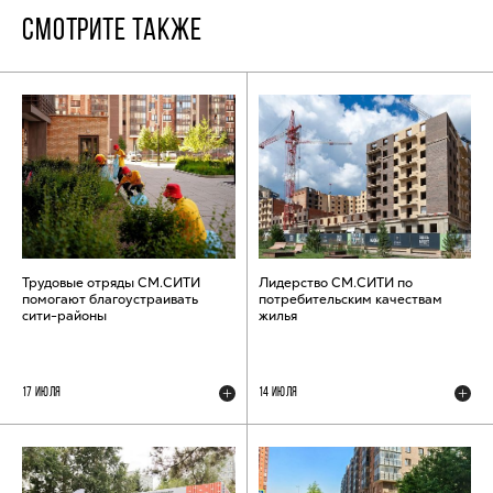
СМОТРИТЕ ТАКЖЕ
Трудовые отряды СМ.СИТИ
Лидерство СМ.СИТИ по
помогают благоустраивать
потребительским качествам
сити-районы
жилья
17 ИЮЛЯ
14 ИЮЛЯ