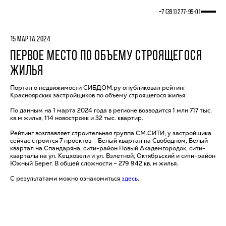
+7 (391) 277‒99‒01
15 МАРТА 2024
ПЕРВОЕ МЕСТО ПО ОБЪЕМУ СТРОЯЩЕГОСЯ
ЖИЛЬЯ
Портал о недвижимости СИБДОМ.ру опубликовал рейтинг
Красноярских застройщиков по объему строящегося жилья
По данным на 1 марта 2024 года в регионе возводится 1 млн 717 тыс.
кв.м жилья, 114 новостроек и 32 тыс. квартир.
Рейтинг возглавляет строительная группа СМ.СИТИ, у застройщика
сейчас строится 7 проектов – Белый квартал на Свободном, Белый
квартал на Спандаряна, сити-район Новый Академгородок, сити-
кварталы на ул. Кецховели и ул. Взлетной, Октябрьский и сити-район
Южный Берег. В общей сложности – 279 942 кв. м жилья.
С результатами можно ознакомиться
здесь
.