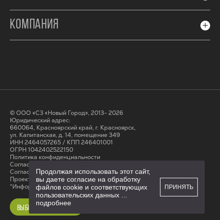
КОМПАНИЯ
© ООО «СЗ «Новый Город», 2013- 2026
Юридический адрес:
660064, Красноярский край, г. Красноярск,
ул. Капитанская, д. 14, помещение 349
ИНН 2464057265 / КПП 246401001
ОГРН 1042402522150
Политика конфиденциальности
Согласие на обработку персональных данных
Продолжая использовать этот сайт,
Cогласие на получение рассылки
Проектные декларации на сайте наш.дом.рф
вы даете согласие на обработку
*Информация на сайте не является публичной офертой
файлов cookie и соответствующих
ПРИНЯТЬ
пользовательских данных
...
подробнее
ВЫБРАТЬ КВАРТИРУ