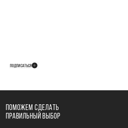
БУДЬТЕ В КУРСЕ ВСЕХ НОВОСТЕЙ
В телеграм-канале мы рассказываем только о важных и интересных
событиях развития проекта
ПОДПИСАТЬСЯ
ПОМОЖЕМ СДЕЛАТЬ
ПРАВИЛЬНЫЙ ВЫБОР