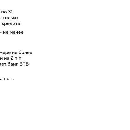
 по 31
е только
 кредита.
— не менее
мере не более
 на 2 п.п.
ает банк ВТБ
 по т.