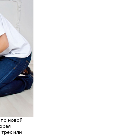
 по новой
торая
 трех или