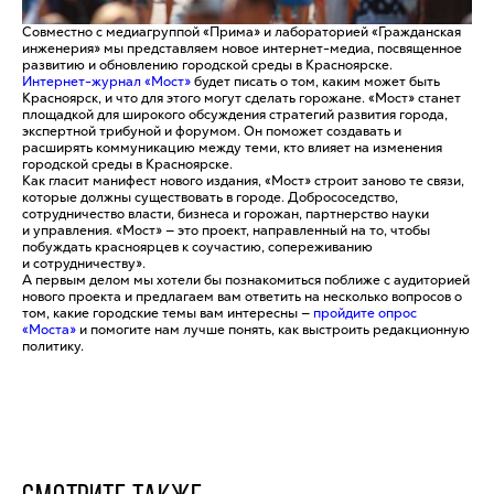
Совместно с медиагруппой «Прима» и лабораторией «Гражданская
инженерия» мы представляем новое интернет-медиа, посвященное
развитию и обновлению городской среды в Красноярске.
Интернет-журнал «Мост»
будет писать о том, каким может быть
Красноярск, и что для этого могут сделать горожане. «Мост» станет
площадкой для широкого обсуждения стратегий развития города,
экспертной трибуной и форумом. Он поможет создавать и
расширять коммуникацию между теми, кто влияет на изменения
городской среды в Красноярске.
Как гласит манифест нового издания, «Мост» строит заново те связи,
которые должны существовать в городе. Добрососедство,
сотрудничество власти, бизнеса и горожан, партнерство науки
и управления. «Мост» — это проект, направленный на то, чтобы
побуждать красноярцев к соучастию, сопереживанию
и сотрудничеству».
А первым делом мы хотели бы познакомиться поближе с аудиторией
нового проекта и предлагаем вам ответить на несколько вопросов о
том, какие городские темы вам интересны —
пройдите опрос
«Моста»
и помогите нам лучше понять, как выстроить редакционную
политику.