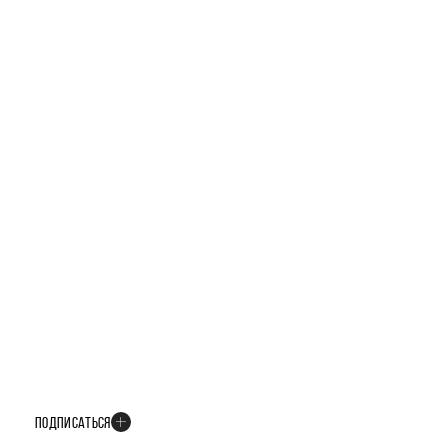
БУДЬТЕ В КУРСЕ ВСЕХ НОВОСТЕЙ
В телеграм-канале мы рассказываем только о важных и интересных
событиях развития проекта
ПОДПИСАТЬСЯ