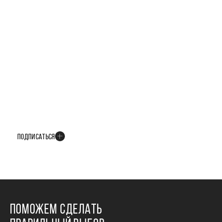
БУДЬТЕ В КУРСЕ ВСЕХ НОВОСТЕЙ
В телеграм-канале мы рассказываем только о важных и интересных
событиях развития проекта
ПОДПИСАТЬСЯ
ПОМОЖЕМ СДЕЛАТЬ