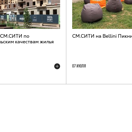
 СМ.СИТИ по
СМ.СИТИ на Bellini Пикн
ьским качествам жилья
07 ИЮЛЯ