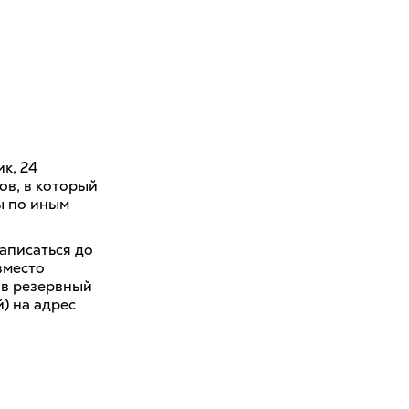
к, 24
ов, в который
ы по иным
записаться до
вместо
и в резервный
) на адрес