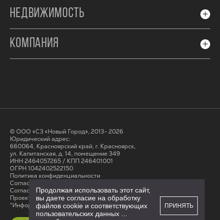
НЕДВИЖИМОСТЬ
КОМПАНИЯ
© ООО «СЗ «Новый Город», 2013- 2026
Юридический адрес:
660064, Красноярский край, г. Красноярск,
ул. Капитанская, д. 14, помещение 349
ИНН 2464057265 / КПП 246401001
ОГРН 1042402522150
Политика конфиденциальности
Согласие на обработку персональных данных
Продолжая использовать этот сайт,
Cогласие на получение рассылки
Проектные декларации на сайте наш.дом.рф
вы даете согласие на обработку
*Информация на сайте не является публичной офертой
файлов cookie и соответствующих
ПРИНЯТЬ
пользовательских данных
...