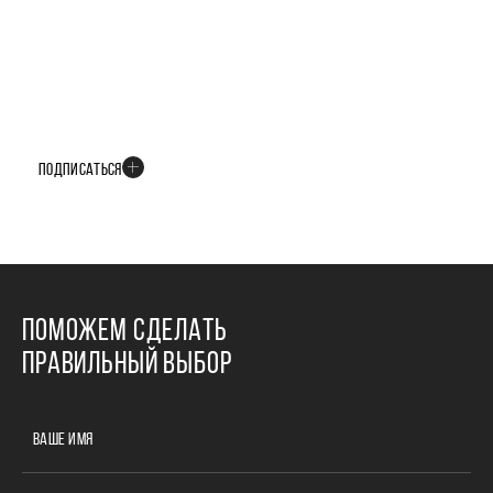
БУДЬТЕ В КУРСЕ ВСЕХ НОВОСТЕЙ
В телеграм-канале мы рассказываем только о важных и интересных
событиях развития проекта
ПОДПИСАТЬСЯ
ПОМОЖЕМ СДЕЛАТЬ
ПРАВИЛЬНЫЙ ВЫБОР
ВАШЕ ИМЯ