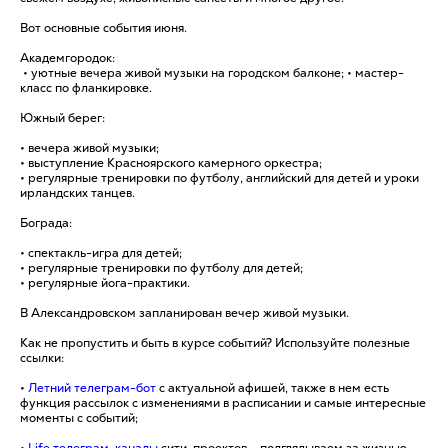
Вот основные события июня.
Академгородок:
• уютные вечера живой музыки на городском балконе; • мастер-
класс по фланкировке.
Южный берег:
• вечера живой музыки;
• выступление Красноярского камерного оркестра;
• регулярные тренировки по футболу, английский для детей и уроки
ирландских танцев.
Бограда:
• спектакль-игра для детей;
• регулярные тренировки по футболу для детей;
• регулярные йога-практики.
В Александровском запланирован вечер живой музыки.
Как не пропустить и быть в курсе событий? Используйте полезные
ссылки:
•
Летний телеграм-бот
с актуальной афишей, также в нем есть
функция рассылок с изменениями в расписании и самые интересные
моменты с событий;
•
Life телеграм-каналы
сити-проектов – подглядываем за жизнью