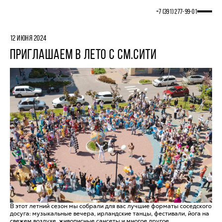
+7 (391) 277‒99‒01
12 ИЮНЯ 2024
ПРИГЛАШАЕМ В ЛЕТО С СМ.СИТИ
В этот летний сезон мы собрали для вас лучшие форматы соседского
досуга: музыкальные вечера, ирландские танцы, фестивали, йога на
свежем воздухе, живописные сансеты и многое другое.