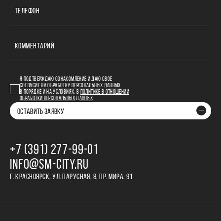
ТЕЛЕФОН
КОММЕНТАРИЙ
Я ПОДТВЕРЖДАЮ ОЗНАКОМЛЕНИЕ И ДАЮ СВОЕ
СОГЛАСИЕ НА ОБРАБОТКУ ПЕРСОНАЛЬНЫХ ДАННЫХ
В ПОРЯДКЕ И НА УСЛОВИЯХ, В
ПОЛИТИКЕ В ОТНОШЕНИИ
ОБРАБОТКИ ПЕРСОНАЛЬНЫХ ДАННЫХ
ОСТАВИТЬ ЗАЯВКУ
+7 (391) 277‒99‒01
INFO@SM-CITY.RU
Г. КРАСНОЯРСК, УЛ. ПАРУСНАЯ, 8, ПР. МИРА, 91