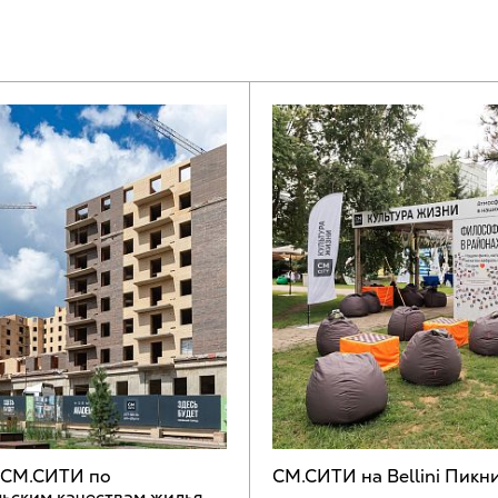
 СМ.СИТИ по
СМ.СИТИ на Bellini Пикн
ьским качествам жилья