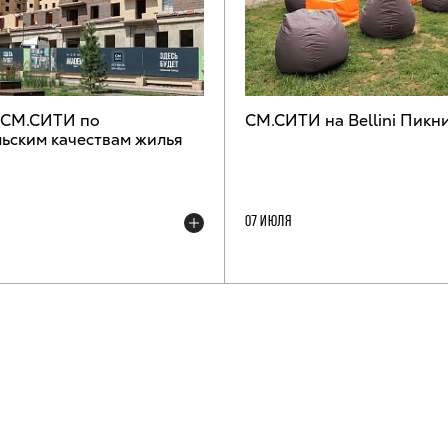
 СМ.СИТИ по
СМ.СИТИ на Bellini Пикн
ьским качествам жилья
07 ИЮЛЯ