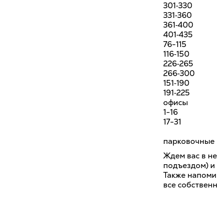
301‑330
331‑360
361‑400
401‑435
76-115
116‑150
226‑265
266‑300
151‑190
191‑225
офисы
1-16
17-31
парковочные 
Ждем вас в н
подъездом) и
Также напоми
все собствен