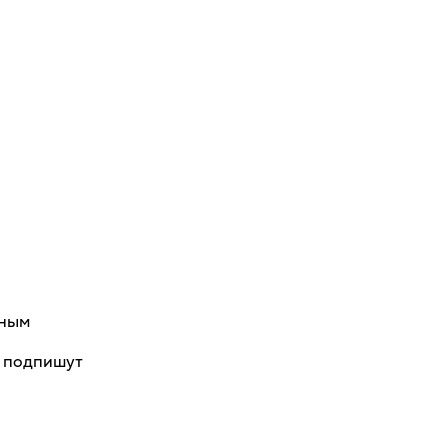
дным
и подпишут