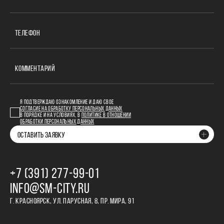
ТЕЛЕФОН
КОММЕНТАРИЙ
Я ПОДТВЕРЖДАЮ ОЗНАКОМЛЕНИЕ И ДАЮ СВОЕ
СОГЛАСИЕ НА ОБРАБОТКУ ПЕРСОНАЛЬНЫХ ДАННЫХ
В ПОРЯДКЕ И НА УСЛОВИЯХ, В
ПОЛИТИКЕ В ОТНОШЕНИИ
ОБРАБОТКИ ПЕРСОНАЛЬНЫХ ДАННЫХ
ОСТАВИТЬ ЗАЯВКУ
+7 (391) 277‒99‒01
INFO@SM-CITY.RU
Г. КРАСНОЯРСК, УЛ. ПАРУСНАЯ, 8, ПР. МИРА, 91