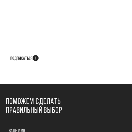
БУДЬТЕ В КУРСЕ ВСЕХ НОВОСТЕЙ
В телеграм-канале мы рассказываем только о важных и интересных
событиях развития проекта
ПОДПИСАТЬСЯ
ПОМОЖЕМ СДЕЛАТЬ
ПРАВИЛЬНЫЙ ВЫБОР
ВАШЕ ИМЯ