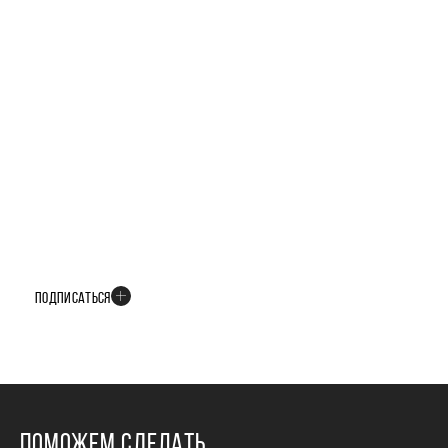
БУДЬТЕ В КУРСЕ ВСЕХ НОВОСТЕЙ
В телеграм-канале мы рассказываем только о важных и интересных
событиях развития проекта
ПОДПИСАТЬСЯ
ПОМОЖЕМ СДЕЛАТЬ