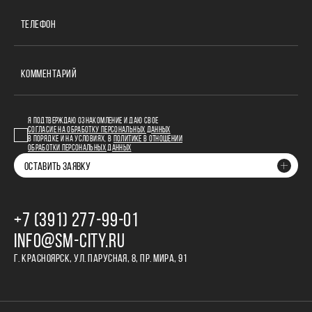
ТЕЛЕФОН
КОММЕНТАРИЙ
Я ПОДТВЕРЖДАЮ ОЗНАКОМЛЕНИЕ И ДАЮ СВОЕ
СОГЛАСИЕ НА ОБРАБОТКУ ПЕРСОНАЛЬНЫХ ДАННЫХ
В ПОРЯДКЕ И НА УСЛОВИЯХ, В
ПОЛИТИКЕ В ОТНОШЕНИИ
ОБРАБОТКИ ПЕРСОНАЛЬНЫХ ДАННЫХ
ОСТАВИТЬ ЗАЯВКУ
+7 (391) 277‒99‒01
INFO@SM-CITY.RU
Г. КРАСНОЯРСК, УЛ. ПАРУСНАЯ, 8, ПР. МИРА, 91