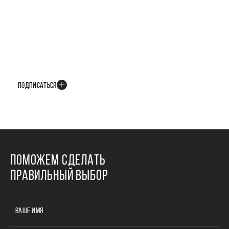
БУДЬТЕ В КУРСЕ ВСЕХ НОВОСТЕЙ
В телеграм-канале мы рассказываем только о важных и интересных
событиях развития проекта
ПОДПИСАТЬСЯ
ПОМОЖЕМ СДЕЛАТЬ
ПРАВИЛЬНЫЙ ВЫБОР
ВАШЕ ИМЯ