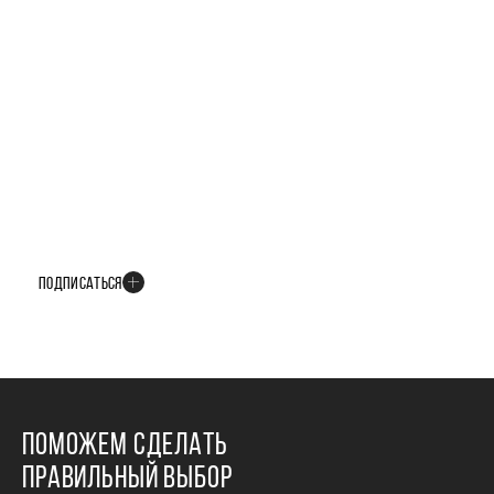
БУДЬТЕ В КУРСЕ ВСЕХ НОВОСТЕЙ
В телеграм-канале мы рассказываем только о важных и интересных
событиях развития проекта
ПОДПИСАТЬСЯ
ПОМОЖЕМ СДЕЛАТЬ
ПРАВИЛЬНЫЙ ВЫБОР