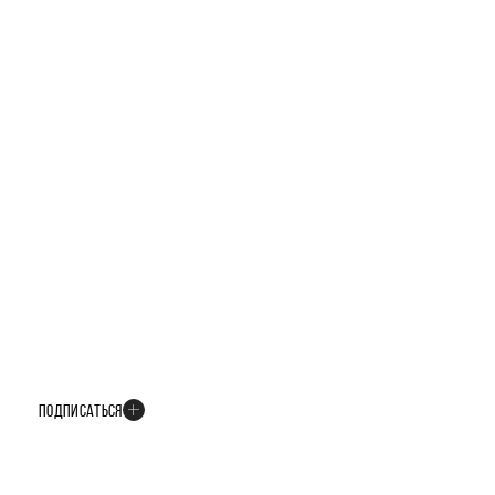
БУДЬТЕ В КУРСЕ ВСЕХ НОВОСТЕЙ
В телеграм-канале мы рассказываем только о важных и интересных
событиях развития проекта
ПОДПИСАТЬСЯ