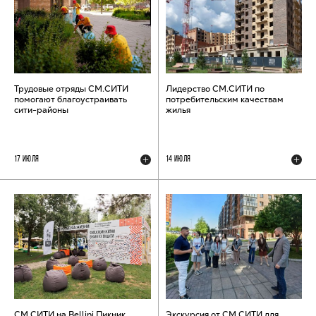
Трудовые отряды СМ.СИТИ
Лидерство СМ.СИТИ по
помогают благоустраивать
потребительским качествам
сити-районы
жилья
17 ИЮЛЯ
14 ИЮЛЯ
СМ.СИТИ на Bellini Пикник
Экскурсия от СМ.СИТИ для