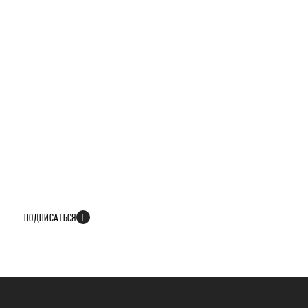
БУДЬТЕ В КУРСЕ ВСЕХ НОВОСТЕЙ
В телеграм-канале мы рассказываем только о важных и интересных
событиях развития проекта
ПОДПИСАТЬСЯ