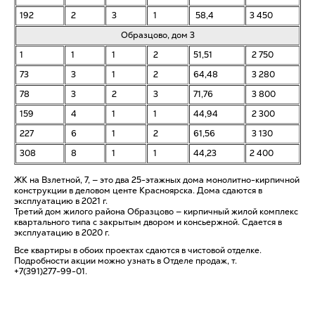
192
2
3
1
58,4
3 450
Образцово, дом 3
1
1
1
2
51,51
2 750
73
3
1
2
64,48
3 280
78
3
2
3
71,76
3 800
159
4
1
1
44,94
2 300
227
6
1
2
61,56
3 130
308
8
1
1
44,23
2 400
ЖК на Взлетной, 7, — это два 25-этажных дома монолитно-кирпичной
конструкции в деловом центе Красноярска. Дома сдаются в
эксплуатацию в 2021 г.
Третий дом жилого района Образцово — кирпичный жилой комплекс
квартального типа с закрытым двором и консьержной. Сдается в
эксплуатацию в 2020 г.
Все квартиры в обоих проектах сдаются в чистовой отделке.
Подробности акции можно узнать в Отделе продаж, т.
+7(391)277-99-01.