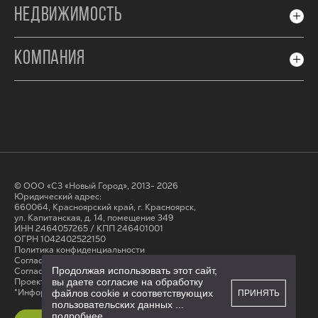
НЕДВИЖИМОСТЬ
КОМПАНИЯ
© ООО «СЗ «Новый Город», 2013- 2026
Юридический адрес:
660064, Красноярский край, г. Красноярск,
ул. Капитанская, д. 14, помещение 349
ИНН 2464057265 / КПП 246401001
ОГРН 1042402522150
Политика конфиденциальности
Согласие на обработку персональных данных
Продолжая использовать этот сайт,
Cогласие на получение рассылки
вы даете согласие на обработку
Проектные декларации на сайте наш.дом.рф
*Информация на сайте не является публичной офертой
файлов cookie и соответствующих
ПРИНЯТЬ
пользовательских данных
...
подробнее