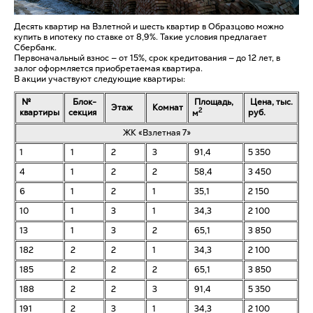
Десять квартир на Взлетной и шесть квартир в Образцово можно
купить в ипотеку по ставке от 8,9%. Такие условия предлагает
Сбербанк.
Первоначальный взнос — от 15%, срок кредитования — до 12 лет, в
залог оформляется приобретаемая квартира.
В акции участвуют следующие квартиры:
№
Блок-
Площадь,
Цена, тыс.
Этаж
Комнат
2
квартиры
секция
руб.
м
ЖК «Взлетная 7»
1
1
2
3
91,4
5 350
4
1
2
2
58,4
3 450
6
1
2
1
35,1
2 150
10
1
3
1
34,3
2 100
13
1
3
2
65,1
3 850
182
2
2
1
34,3
2 100
185
2
2
2
65,1
3 850
188
2
2
3
91,4
5 350
191
2
3
1
34,3
2 100