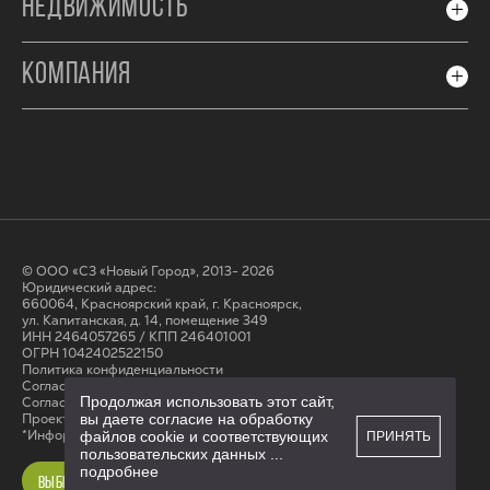
НЕДВИЖИМОСТЬ
КОМПАНИЯ
© ООО «СЗ «Новый Город», 2013- 2026
Юридический адрес:
660064, Красноярский край, г. Красноярск,
ул. Капитанская, д. 14, помещение 349
ИНН 2464057265 / КПП 246401001
ОГРН 1042402522150
Политика конфиденциальности
Согласие на обработку персональных данных
Продолжая использовать этот сайт,
Cогласие на получение рассылки
вы даете согласие на обработку
Проектные декларации на сайте наш.дом.рф
*Информация на сайте не является публичной офертой
файлов cookie и соответствующих
ПРИНЯТЬ
пользовательских данных
...
подробнее
ВЫБРАТЬ КВАРТИРУ