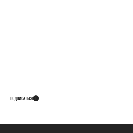
БУДЬТЕ В КУРСЕ ВСЕХ НОВОСТЕЙ
В телеграм-канале мы рассказываем только о важных и интересных
событиях развития проекта
ПОДПИСАТЬСЯ