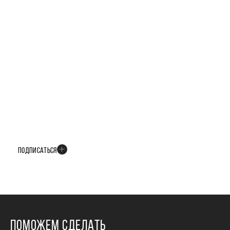
БУДЬТЕ В КУРСЕ ВСЕХ НОВОСТЕЙ
В телеграм-канале мы рассказываем только о важных и интересных
событиях развития проекта
ПОДПИСАТЬСЯ
ПОМОЖЕМ СДЕЛАТЬ