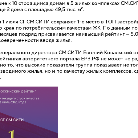
июне к 10 строящимся домам в 5 жилых комплексах СМ.С
е 2 дома с площадью 49,5 тыс. м².
а 1 июля СГ СМ.СИТИ сохраняет 1-е место в ТОП застро
о края по потребительским качествам ЖК. По данным п
есяцев подряд присваивается наивысший рейтинг — 5,0
воевременности ввода жилья.
генерального директора СМ.СИТИ Евгений Ковальский от
ейтингах авторитетного портала ЕРЗ.РФ не может не ра
о то, что высокие показатели группа показывает не то
зводимого жилья, но и по качеству жилых комплексов, с
.