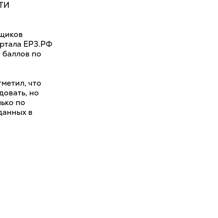
ИТИ
йщиков
ортала ЕРЗ.РФ
 баллов по
метил, что
довать, но
лько по
данных в