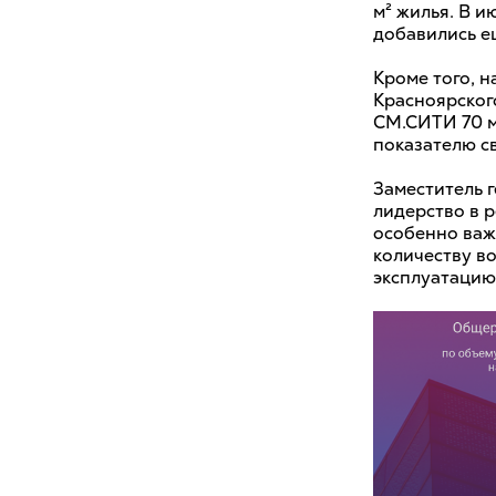
м² жилья. В 
добавились ещ
Кроме того, н
Красноярског
СМ.СИТИ 70 м
показателю с
Заместитель 
лидерство в р
особенно важн
количеству во
эксплуатацию