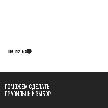
БУДЬТЕ В КУРСЕ ВСЕХ НОВОСТЕЙ
В телеграм-канале мы рассказываем только о важных и интересных
событиях развития проекта
ПОДПИСАТЬСЯ
ПОМОЖЕМ СДЕЛАТЬ
ПРАВИЛЬНЫЙ ВЫБОР