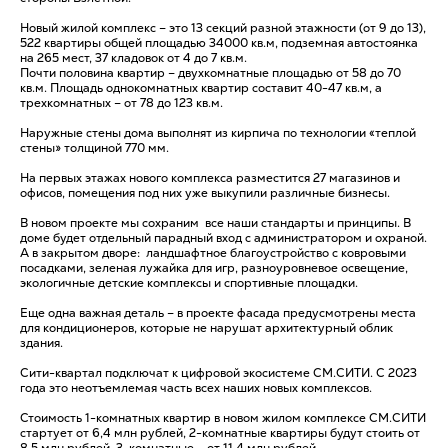
Новый жилой комплекс – это 13 секций разной этажности (от 9 до 13),
522 квартиры общей площадью 34000 кв.м, подземная автостоянка
на 265 мест, 37 кладовок от 4 до 7 кв.м.
Почти половина квартир – двухкомнатные площадью от 58 до 70
кв.м. Площадь однокомнатных квартир составит 40-47 кв.м, а
трехкомнатных – от 78 до 123 кв.м.
Наружные стены дома выполнят из кирпича по технологии «теплой
стены» толщиной 770 мм.
На первых этажах нового комплекса разместится 27 магазинов и
офисов, помещения под них уже выкупили различные бизнесы.
В новом проекте мы сохраним все наши стандарты и принципы. В
доме будет отдельный парадный вход с администратором и охраной.
А в закрытом дворе: ландшафтное благоустройство с ковровыми
посадками, зеленая лужайка для игр, разноуровневое освещение,
экологичные детские комплексы и спортивные площадки.
Еще одна важная деталь – в проекте фасада предусмотрены места
для кондиционеров, которые не нарушат архитектурный облик
здания.
Сити-квартал подключат к цифровой экосистеме СМ.СИТИ. С 2023
года это неотъемлемая часть всех наших новых комплексов.
Стоимость 1-комнатных квартир в новом жилом комплексе СМ.СИТИ
стартует от 6,4 млн рублей, 2-комнатные квартиры будут стоить от
8,5 млн рублей, 3-комнатные – от 11,4 млн рублей.