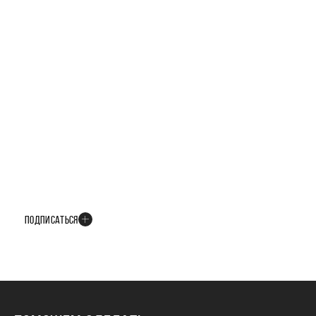
БУДЬТЕ В КУРСЕ ВСЕХ НОВОСТЕЙ
В телеграм-канале мы рассказываем только о важных и интересных
событиях развития проекта
ПОДПИСАТЬСЯ