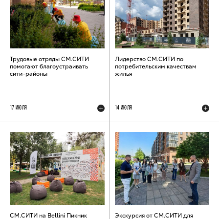
Трудовые отряды СМ.СИТИ
Лидерство СМ.СИТИ по
помогают благоустраивать
потребительским качествам
сити-районы
жилья
17 ИЮЛЯ
14 ИЮЛЯ
СМ.СИТИ на Bellini Пикник
Экскурсия от СМ.СИТИ для