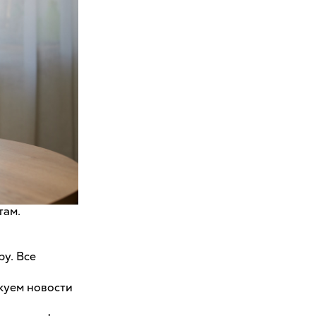
там.
ру. Все
икуем новости