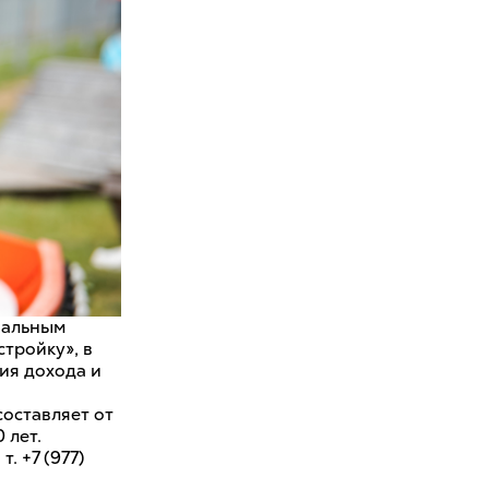
чальным
стройку», в
ия дохода и
составляет от
 лет.
 +7 (977)