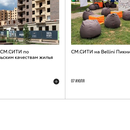
 СМ.СИТИ по
СМ.СИТИ на Bellini Пикн
ьским качествам жилья
07 ИЮЛЯ