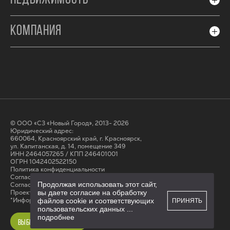
КОМПАНИЯ
© ООО «СЗ «Новый Город», 2013- 2026
Юридический адрес:
660064, Красноярский край, г. Красноярск,
ул. Капитанская, д. 14, помещение 349
ИНН 2464057265 / КПП 246401001
ОГРН 1042402522150
Политика конфиденциальности
Согласие на обработку персональных данных
Продолжая использовать этот сайт,
Cогласие на получение рассылки
Проектные декларации на сайте наш.дом.рф
вы даете согласие на обработку
*Информация на сайте не является публичной офертой
файлов cookie и соответствующих
ПРИНЯТЬ
пользовательских данных
...
подробнее
ВЫБРАТЬ КВАРТИРУ