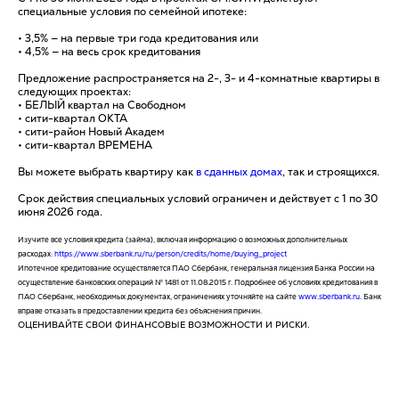
специальные условия по семейной ипотеке:
• 3,5% — на первые три года кредитования или
• 4,5% — на весь срок кредитования
Предложение распространяется на 2-, 3- и 4-комнатные квартиры в
следующих проектах:
• БЕЛЫЙ квартал на Свободном
• сити-квартал ОКТА
• сити-район Новый Академ
• сити-квартал ВРЕМЕНА
Вы можете выбрать квартиру как
в сданных домах
, так и строящихся.
Срок действия специальных условий ограничен и действует с 1 по 30
июня 2026 года.
Изучите все условия кредита (займа), включая информацию о возможных дополнительных
расходах:
https://www.sberbank.ru/ru/person/credits/home/buying_project
Ипотечное кредитование осуществляется ПАО Сбербанк, генеральная лицензия Банка России на
осуществление банковских операций № 1481 от 11.08.2015 г. Подробнее об условиях кредитования в
ПАО Сбербанк, необходимых документах, ограничениях уточняйте на сайте
www.sberbank.ru
. Банк
вправе отказать в предоставлении кредита без объяснения причин.
ОЦЕНИВАЙТЕ СВОИ ФИНАНСОВЫЕ ВОЗМОЖНОСТИ И РИСКИ.