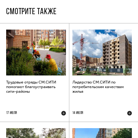
СМОТРИТЕ ТАКЖЕ
Трудовые отряды СМ.СИТИ
Лидерство СМ.СИТИ по
помогают благоустраивать
потребительским качествам
сити-районы
жилья
17 ИЮЛЯ
14 ИЮЛЯ