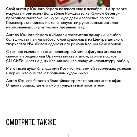
Свой ангел у Южного берега появился еще в декабре — на ярмарке
искусств и ремесел «Волшебное Рождество на Южном берегу»
проходила выставка-конкурс, куда дети и взрослые со всего
Красноярска принесли около полусотни рукотворных ангелов:
нарисованных, скульптурных, вязанных и т.д.
Ангела Южного берега выбирали посетители ярмарки, и выбор
большинства пал на работу юной художницы из Центра детского
творчества №4 Железнодорожного района Ксении Кокшаровой.
С тех пор вылепленная из полимерной глины фигурка ангела со
свечой, парящего над Оранжевым кварталом, стояла в офисе
СМ.СИТИ, и вот на днях Ксения решила подарить скульптуру району.
Мы от всей души благодарим Ксению, желаем ей творческих успехов
и верим, что она станет большим художником.
Ангел Южного берега в ближайшее время переместится в офис
Отдела продаж, где его смогут увидеть все посетители.
СМОТРИТЕ ТАКЖЕ