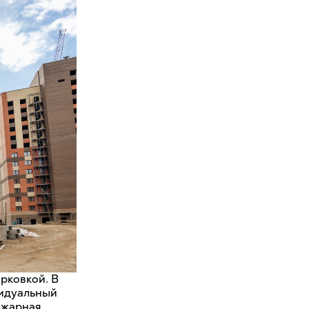
рковкой. В
видуальный
пожарная