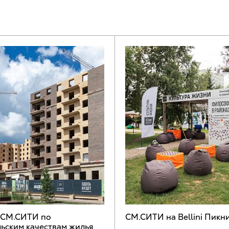
 СМ.СИТИ по
СМ.СИТИ на Bellini Пикн
ьским качествам жилья