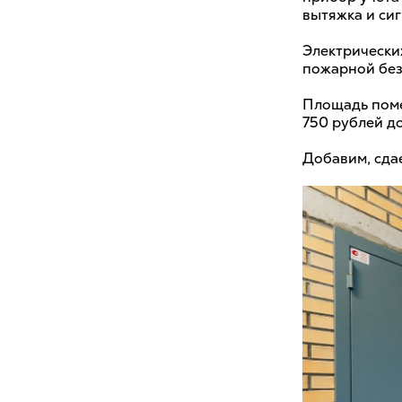
вытяжка и си
Электрических
пожарной без
Площадь помещ
750 рублей д
Добавим, сдае