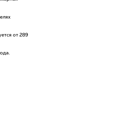
целях
уется от 289
ода.