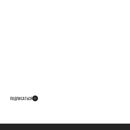
БУДЬТЕ В КУРСЕ ВСЕХ НОВОСТЕЙ
В телеграм-канале мы рассказываем только о важных и интересных
событиях развития проекта
ПОДПИСАТЬСЯ