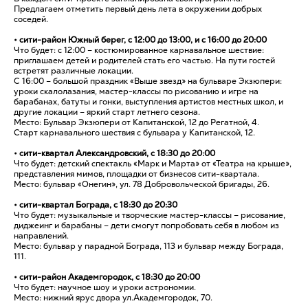
Предлагаем отметить первый день лета в окружении добрых
соседей.
• сити-район Южный берег, с 12:00 до 13:00, и с 16:00 до 20:00
Что будет: с 12:00 – костюмированное карнавальное шествие:
приглашаем детей и родителей стать его частью. На пути гостей
встретят различные локации.
С 16:00 – большой праздник «Выше звезд» на бульваре Экзюпери:
уроки скалолазания, мастер-классы по рисованию и игре на
барабанах, батуты и гонки, выступления артистов местных школ, и
другие локации – яркий старт летнего сезона.
Место: Бульвар Экзюпери от Капитанской, 12 до Регатной, 4.
Старт карнавального шествия с бульвара у Капитанской, 12.
• сити-квартал Александровский, с 18:30 до 20:00
Что будет: детский спектакль «Марк и Марта» от «Театра на крыше»,
представления мимов, площадки от бизнесов сити-квартала.
Место: бульвар «Онегин», ул. 78 Добровольческой бригады, 26.
• сити-квартал Бограда, с 18:30 до 20:30
Что будет: музыкальные и творческие мастер-классы – рисование,
диджеинг и барабаны – дети смогут попробовать себя в любом из
направлений.
Место: бульвар у парадной Бограда, 113 и бульвар между Бограда,
111.
• сити-район Академгородок, с 18:30 до 20:00
Что будет: научное шоу и уроки астрономии.
Место: нижний ярус двора ул.Академгородок, 70.