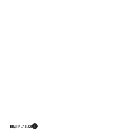
ТЕЛЕГРАМ-КАНАЛ
БУДЬТЕ В КУРСЕ ВСЕХ НОВОСТЕЙ
В телеграм-канале мы рассказываем только о важных и интересных
событиях развития проекта
ПОДПИСАТЬСЯ