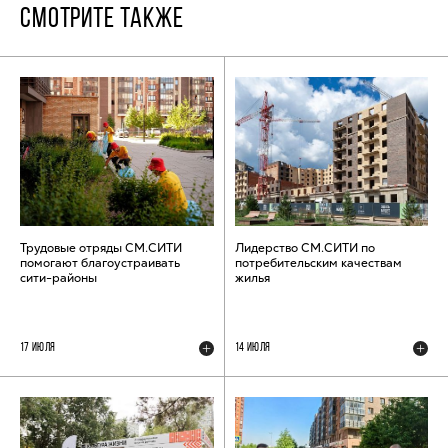
СМОТРИТЕ ТАКЖЕ
Трудовые отряды СМ.СИТИ
Лидерство СМ.СИТИ по
помогают благоустраивать
потребительским качествам
сити-районы
жилья
17 ИЮЛЯ
14 ИЮЛЯ