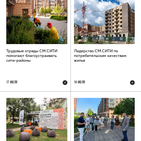
Трудовые отряды СМ.СИТИ
Лидерство СМ.СИТИ по
помогают благоустраивать
потребительским качествам
сити-районы
жилья
17 ИЮЛЯ
14 ИЮЛЯ