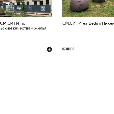
 СМ.СИТИ по
СМ.СИТИ на Bellini Пикн
ьским качествам жилья
07 ИЮЛЯ