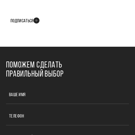
БУДЬТЕ В КУРСЕ ВСЕХ НОВОСТЕЙ
В телеграм-канале мы рассказываем только о важных и интересных
событиях развития проекта
ПОДПИСАТЬСЯ
ПОМОЖЕМ СДЕЛАТЬ
ПРАВИЛЬНЫЙ ВЫБОР
ВАШЕ ИМЯ
ТЕЛЕФОН