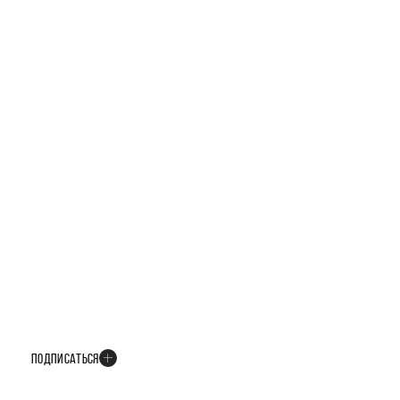
БУДЬТЕ В КУРСЕ ВСЕХ НОВОСТЕЙ
В телеграм-канале мы рассказываем только о важных и интересных
событиях развития проекта
ПОДПИСАТЬСЯ